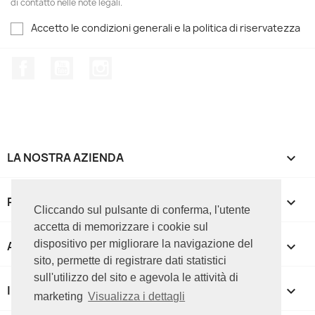
di contatto nelle note legali.
Accetto le condizioni generali e la politica di riservatezza
Facebook
YouTube
Instagram
LA NOSTRA AZIENDA

PRODOTTI

Cliccando sul pulsante di conferma, l'utente
accetta di memorizzare i cookie sul
dispositivo per migliorare la navigazione del
APPROFONDIMENTI

sito, permette di registrare dati statistici
sull'utilizzo del sito e agevola le attività di
IL TUO ACCOUNT

marketing
Visualizza i dettagli