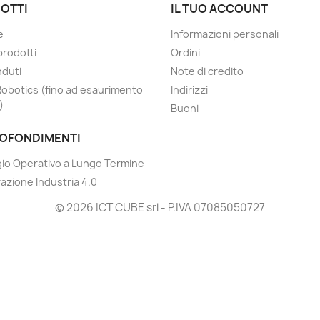
OTTI
IL TUO ACCOUNT
e
Informazioni personali
prodotti
Ordini
nduti
Note di credito
Robotics (fino ad esaurimento
Indirizzi
)
Buoni
OFONDIMENTI
io Operativo a Lungo Termine
razione Industria 4.0
© 2026 ICT CUBE srl - P.IVA 07085050727