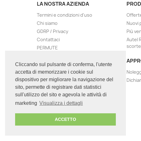
LA NOSTRA AZIENDA
PROD
Termini e condizioni d'uso
Offert
Chi siamo
Nuovi 
GDRP / Privacy
Più ve
Contattaci
Autel 
scorte
PERMUTE
Negozi
APPR
Assistenza
Cliccando sul pulsante di conferma, l'utente
Nolegg
accetta di memorizzare i cookie sul
dispositivo per migliorare la navigazione del
Dichia
sito, permette di registrare dati statistici
sull'utilizzo del sito e agevola le attività di
marketing
Visualizza i dettagli
ACCETTO