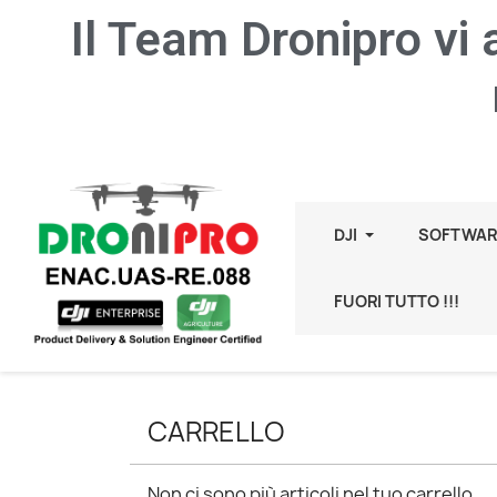
Il Team Dronipro vi
DJI
SOFTWAR
FUORI TUTTO !!!
CARRELLO
Non ci sono più articoli nel tuo carrello