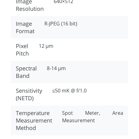
Image
640×512
Resolution
Image
R-JPEG (16 bit)
Format
Pixel
12 μm
Pitch
Spectral
8-14 μm
Band
Sensitivity
≤50 mK @ f/1.0
(NETD)
Temperature
Spot Meter, Area
Measurement
Measurement
Method