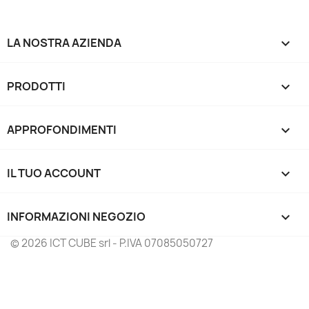
LA NOSTRA AZIENDA

PRODOTTI

APPROFONDIMENTI

IL TUO ACCOUNT

INFORMAZIONI NEGOZIO
keyboard_arrow_down
© 2026 ICT CUBE srl - P.IVA 07085050727