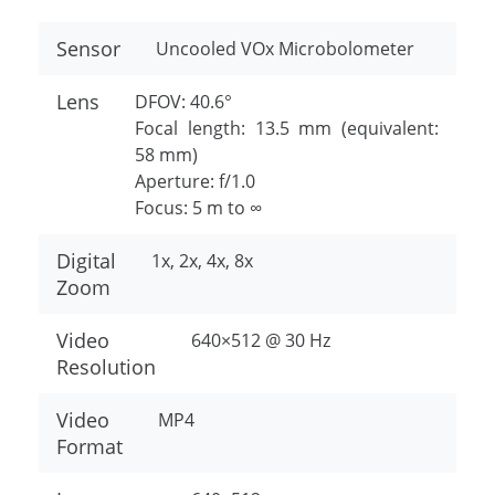
Sensor
Uncooled VOx Microbolometer
Lens
DFOV: 40.6°
Focal length: 13.5 mm (equivalent:
58 mm)
Aperture: f/1.0
Focus: 5 m to ∞
Digital
1x, 2x, 4x, 8x
Zoom
Video
640×512 @ 30 Hz
Resolution
Video
MP4
Format