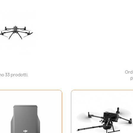
Ord
no 33 prodotti.
p