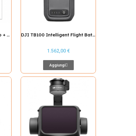
DJI Matrice 400 Plus Combo + Attestati SPECIFIC fino a STS01 EU VLOS
DJI TB100 Intelligent Flight Battery (Matrice 400)
1.562,00 €
Aggiungi