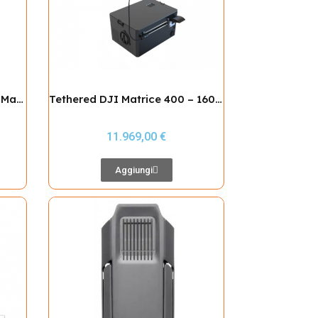
Drone Cleaning System DJI Matrice 400
Tethered DJI Matrice 400 – 160mt
11.969,00 €
Aggiungi