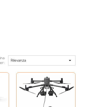
ina

Rilevanza
er: