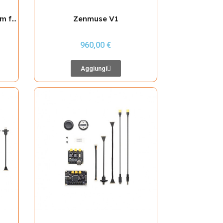
LKTOP Payload Drop System for DJI Matrice M400
Zenmuse V1
960,00 €
Aggiungi