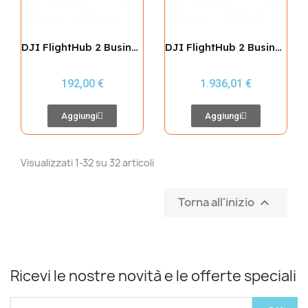
DJI FlightHub 2 Business (1-Month Plan)
DJI FlightHub 2 Business (12-Month Plan)
192,00 €
1.936,01 €
Aggiungi
Aggiungi
Visualizzati 1-32 su 32 articoli
Torna all'inizio

Ricevi le nostre novità e le offerte speciali