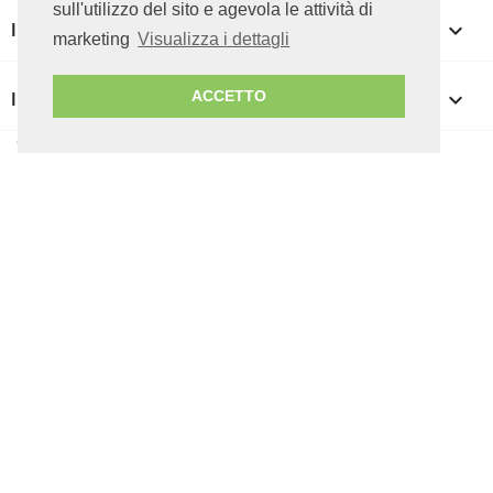
sull'utilizzo del sito e agevola le attività di
IL TUO ACCOUNT

marketing
Visualizza i dettagli
INFORMAZIONI NEGOZIO
keyboard_arrow_down
ACCETTO
© 2026 ICT CUBE srl - P.IVA 07085050727