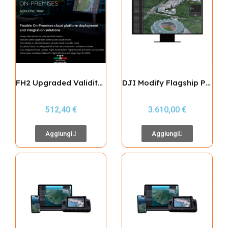
FH2 Upgraded Validity Period Ext (1Year 1device)-overseas
DJI Modify Flagship Permanent
512,40 €
3.610,00 €
Aggiungi
Aggiungi