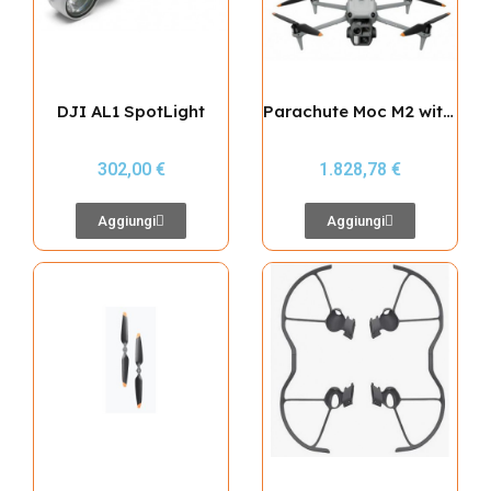
DJI AL1 SpotLight
Parachute Moc M2 with Internal Flight Termination System MOC 2511 Kronos for Matrice 4 / C5
302,00 €
1.828,78 €
Aggiungi
Aggiungi