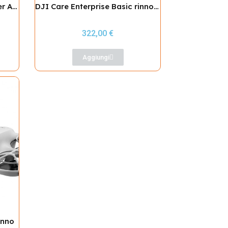
DJI Mavic 3 Ent USB-C Power Adp(100W)
DJI Care Enterprise Basic rinnovata (Mavic 3E)
322,00 €
Aggiungi
Anno