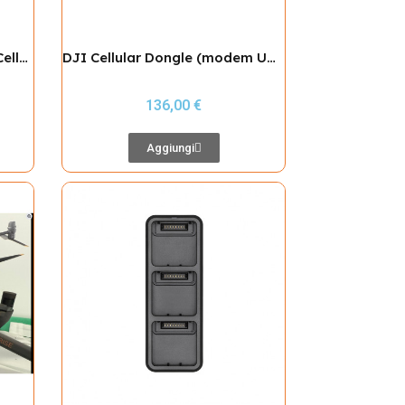
Kit di installazione per DJI Cellular Dongle (DJI Mavic serie 3)
DJI Cellular Dongle (modem USB LTE) per serie Mavic 3
136,00 €
Aggiungi