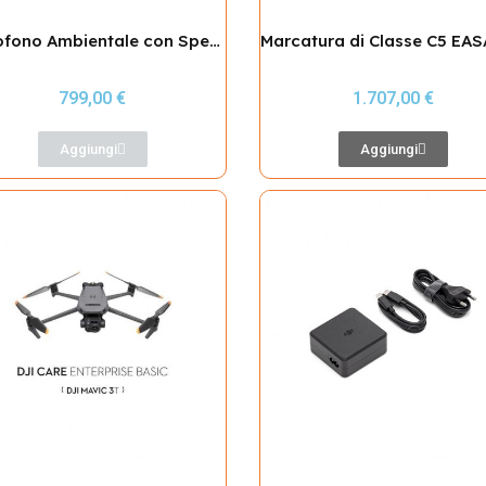
Microfono Ambientale con Speaker 120dB/150mt per DJI Mavic 3 Enterprise
799,00 €
1.707,00 €
Aggiungi
Aggiungi