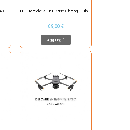
Marcatura di Classe C5 EASA Conforme al MOC-M2 / MOC-2511 per DJI Mavic 3 Enterprise (3E/3T/3M) / Pro / Pro Cine
DJI Mavic 3 Ent Batt Charg Hub(100W)
89,00 €
Aggiungi