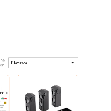
ina

Rilevanza
er: