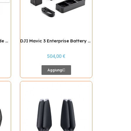
DJI Mavic 3 Thermal - include Patentino SPECIFIC
DJI Mavic 3 Enterprise Battery Kit
504,00 €
Aggiungi