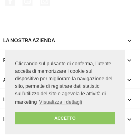
LA NOSTRA AZIENDA

PRODOTTI

Cliccando sul pulsante di conferma, l'utente
accetta di memorizzare i cookie sul
dispositivo per migliorare la navigazione del
APPROFONDIMENTI

sito, permette di registrare dati statistici
sull'utilizzo del sito e agevola le attività di
IL TUO ACCOUNT

marketing
Visualizza i dettagli
INFORMAZIONI NEGOZIO
keyboard_arrow_down
ACCETTO
© 2026 ICT CUBE srl - P.IVA 07085050727