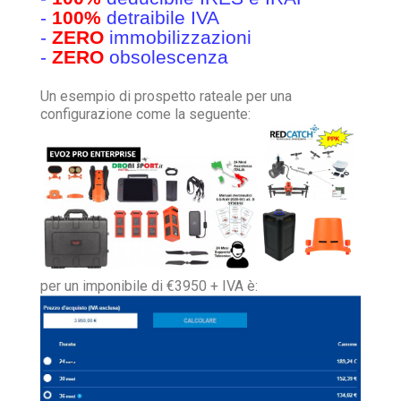
-
100%
detraibile IVA
-
ZERO
immobilizzazioni
-
ZERO
obsolescenza
Un esempio di prospetto rateale per una
configurazione come la seguente:
per un imponibile di €3950 + IVA è: