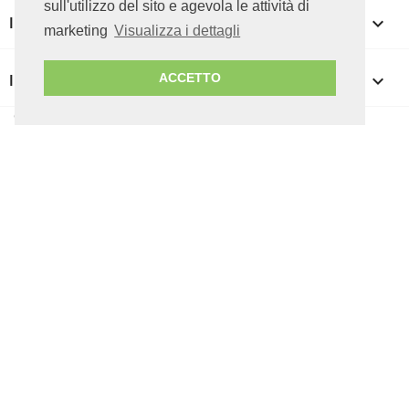
sull'utilizzo del sito e agevola le attività di
IL TUO ACCOUNT

marketing
Visualizza i dettagli
INFORMAZIONI NEGOZIO
keyboard_arrow_down
ACCETTO
© 2026 ICT CUBE srl - P.IVA 07085050727