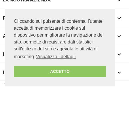

PRODOTTI

Cliccando sul pulsante di conferma, l'utente
accetta di memorizzare i cookie sul
dispositivo per migliorare la navigazione del
APPROFONDIMENTI

sito, permette di registrare dati statistici
sull'utilizzo del sito e agevola le attività di
IL TUO ACCOUNT

marketing
Visualizza i dettagli
INFORMAZIONI NEGOZIO
keyboard_arrow_down
ACCETTO
© 2026 ICT CUBE srl - P.IVA 07085050727