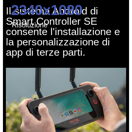
2340x1080
Il sistema Android di
Smart Controller SE
Risoluzione
consente l'installazione e
la personalizzazione di
app di terze parti.