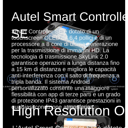
Autel Smart Controlle
SE
Smart Controller SE è dotato di un
touchscreen OLED da 6,4 pollici e di un
processore a 8 core di ultima generazione
per la trasmissione di immagini HD. La
tecnologia di trasmissione SkyLink 2.0
garantisce operazioni a lunga distanza fino
a 15 km di distanza e migliora le capacità
anti-interferenza con il salto di frequenza a
tripla banda. Il sistema Android
personalizzato consente una maggiore
flessibilità con app di terze parti e un grado
di protezione IP43 garantisce prestazioni in
High Resolution 
qualsiasi condizione atmosferica.