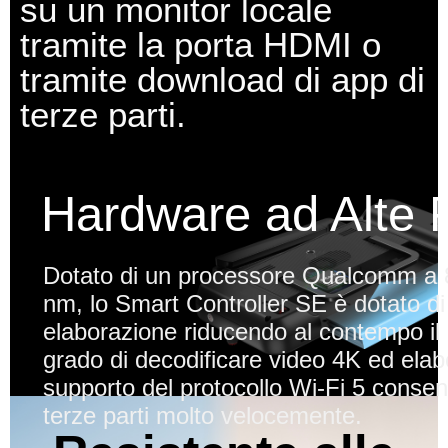
su un monitor locale
tramite la porta HDMI o
tramite download di app di
terze parti.
Hardware ad Alte P
Dotato di un processore Qualcomm a 8
nm, lo Smart Controller SE è dotato d
elaborazione riducendo al contempo il
grado di decodificare video 4K ed elabor
supporto del protocollo Wi-Fi 5 consent
terze parti molto velocemente.