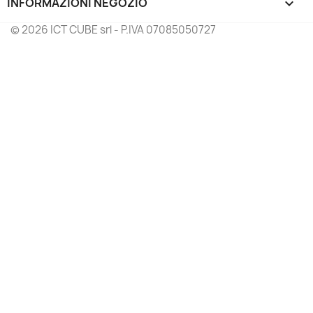
INFORMAZIONI NEGOZIO
keyboard_arrow_down
© 2026 ICT CUBE srl - P.IVA 07085050727