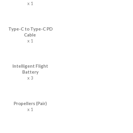
x 1
Type-C to Type-C PD
Cable
x 1
Intelligent Flight
Battery
x 3
Propellers (Pair)
x 1