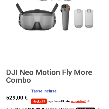
DJI Neo Motion Fly More
Combo
Tasse incluse
529,00 €
paga fino a
24 rate
,
scopri di più