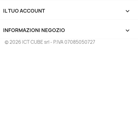
IL TUO ACCOUNT

INFORMAZIONI NEGOZIO
keyboard_arrow_down
© 2026 ICT CUBE srl - P.IVA 07085050727