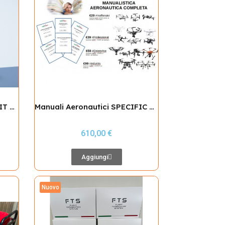
Manifold 3 con accessory KIT per M400
Manuali Aeronautici SPECIFIC / EASA / STS01-02 EU
610,00 €
Aggiungi
Nuovo