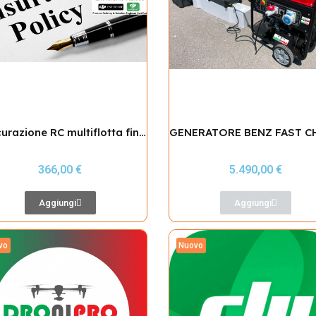
Assicurazione RC multiflotta fino a 40kg MTOM 25 UAS - 12 mesi
366,00 €
5.490,00 €
Aggiungi
Aggiungi
vo
Nuovo