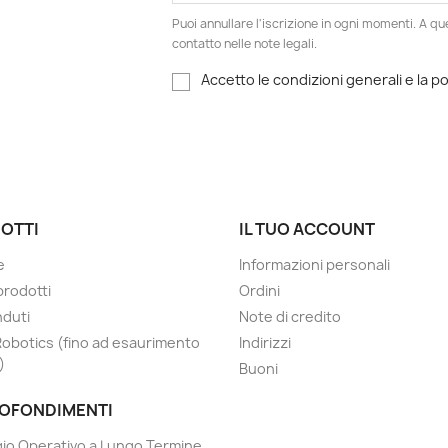
Puoi annullare l'iscrizione in ogni momenti. A qu
contatto nelle note legali.
Accetto le condizioni generali e la po
OTTI
IL TUO ACCOUNT
e
Informazioni personali
prodotti
Ordini
nduti
Note di credito
Robotics (fino ad esaurimento
Indirizzi
)
Buoni
OFONDIMENTI
io Operativo a Lungo Termine