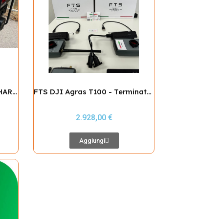
GENERATORE BENZ FAST CHARGER BATTERIA AGRAS T100 in 9 minuti
FTS DJI Agras T100 - Terminatore di Volo per DJt Agras T100
2.928,00 €
Aggiungi