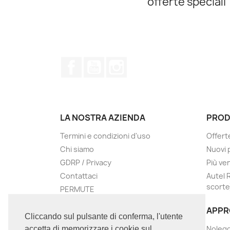
offerte speciali
Facebook
YouTube
Instagram
LA NOSTRA AZIENDA
PROD
Termini e condizioni d'uso
Offert
Chi siamo
Nuovi 
GDRP / Privacy
Più ve
Contattaci
Autel 
scorte
PERMUTE
Negozi
APPR
Assistenza
Cliccando sul pulsante di conferma, l'utente
Nolegg
accetta di memorizzare i cookie sul