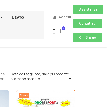
Assistenza
Accedi
USATO
Contattaci
Chi Siamo
ina
Data dell'aggiunta, dalla più recente

er:
alla meno recente
Nuovo