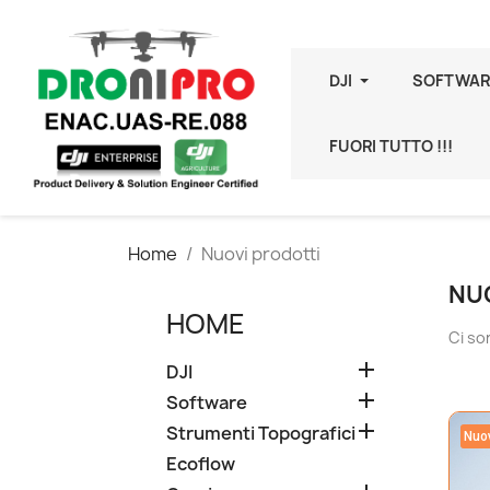
DJI
SOFTWAR
FUORI TUTTO !!!
Home
Nuovi prodotti
NU
HOME
Ci so

DJI

Software

Strumenti Topografici
Nuo
Ecoflow