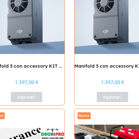
Manifold 3 con accessory KIT per Matrice 4
1.397,00 €
1.397,00 €
Aggiungi
Aggiungi
vo
Nuovo