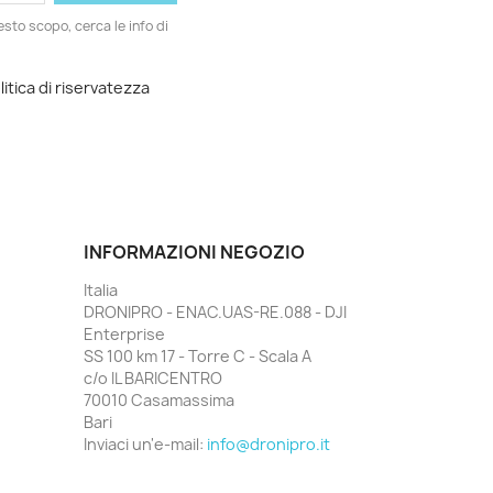
esto scopo, cerca le info di
litica di riservatezza
INFORMAZIONI NEGOZIO
Italia
DRONIPRO - ENAC.UAS-RE.088 - DJI
Enterprise
SS 100 km 17 - Torre C - Scala A
c/o IL BARICENTRO
70010 Casamassima
Bari
Inviaci un'e-mail:
info@dronipro.it