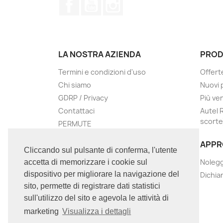
Facebook
YouTube
Instagram
LA NOSTRA AZIENDA
PROD
Termini e condizioni d'uso
Offert
Chi siamo
Nuovi 
GDRP / Privacy
Più ve
Contattaci
Autel 
scorte
PERMUTE
Negozi
APPR
Assistenza
Cliccando sul pulsante di conferma, l'utente
Nolegg
accetta di memorizzare i cookie sul
dispositivo per migliorare la navigazione del
Dichia
sito, permette di registrare dati statistici
sull'utilizzo del sito e agevola le attività di
marketing
Visualizza i dettagli