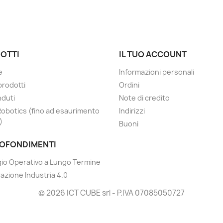
OTTI
IL TUO ACCOUNT
e
Informazioni personali
prodotti
Ordini
nduti
Note di credito
Robotics (fino ad esaurimento
Indirizzi
)
Buoni
OFONDIMENTI
io Operativo a Lungo Termine
razione Industria 4.0
© 2026 ICT CUBE srl - P.IVA 07085050727