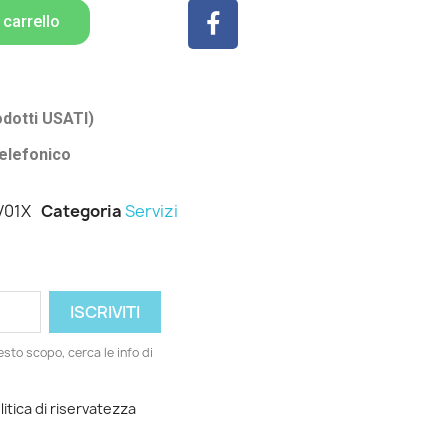
 carrello
odotti USATI)
elefonico
V01X
Categoria
Servizi
esto scopo, cerca le info di
litica di riservatezza