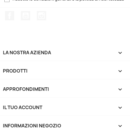
Facebook
YouTube
Instagram
LA NOSTRA AZIENDA

PRODOTTI

APPROFONDIMENTI

IL TUO ACCOUNT

INFORMAZIONI NEGOZIO
keyboard_arrow_down