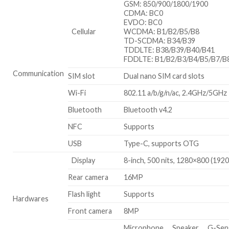
GSM: 850/900/1800/1900
CDMA: BC0
EVDO: BC0
Cellular
WCDMA: B1/B2/B5/B8
TD-SCDMA: B34/B39
TDDLTE: B38/B39/B40/B41
FDDLTE: B1/B2/B3/B4/B5/B7/B
Communication
SIM slot
Dual nano SIM card slots
Wi-Fi
802.11 a/b/g/n/ac, 2.4GHz/5GHz
Bluetooth
Bluetooth v4.2
NFC
Supports
USB
Type-C, supports OTG
Display
8-inch, 500 nits, 1280×800 (192
Rear camera
16MP
Flash light
Supports
Hardwares
Front camera
8MP
Microphone, Speaker, G-Sen