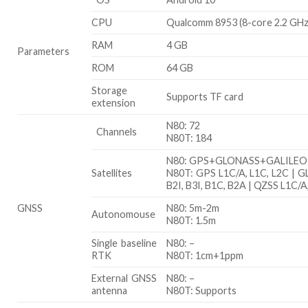
CPU
Qualcomm 8953 (8-core 2.2 GHz
RAM
4 GB
Parameters
ROM
64 GB
Storage
Supports TF card
extension
N80: 72
Channels
N80T: 184
N80: GPS+GLONASS+GALILEO
Satellites
N80T: GPS L1C/A, L1C, L2C | GL
B2I, B3I, B1C, B2A | QZSS L1C/A
GNSS
N80: 5m-2m
Autonomouse
N80T: 1.5m
Single baseline
N80: –
RTK
N80T: 1cm+1ppm
External GNSS
N80: –
antenna
N80T: Supports