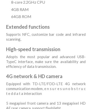
8-core 2.2GHz CPU
4GB RAM
64GB ROM
Extended functions
Supports NFC, customize bar code and infrared
scanning,
High-speed transmission
Adopts the most popular and advanced USB-
TypeC interface, make sure the availability and
efficiency of data transmission.
4G network & HD camera
Equipped with TD-LTE/FDD-LTE 4G network
communication modem, e n s u r e s u n o b s t r u c
t e d d a t a interaction
5 megapixel front camera and 13 megapixel HD
AF rear camera, support flashlight