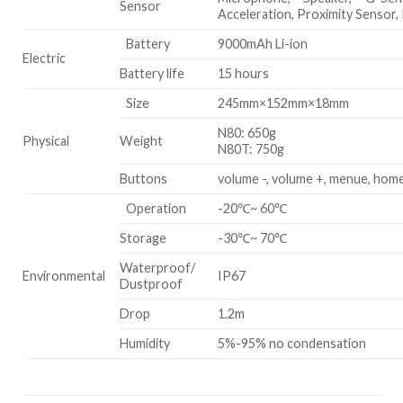
Sensor
Acceleration, Proximity Sensor,
Battery
9000mAh Li-ion
Electric
Battery life
15 hours
Size
245mm×152mm×18mm
N80: 650g
Physical
Weight
N80T: 750g
Buttons
volume -, volume +, menue, home
Operation
-20℃~ 60℃
Storage
-30℃~ 70℃
Waterproof/
Environmental
IP67
Dustproof
Drop
1.2m
Humidity
5%-95% no condensation