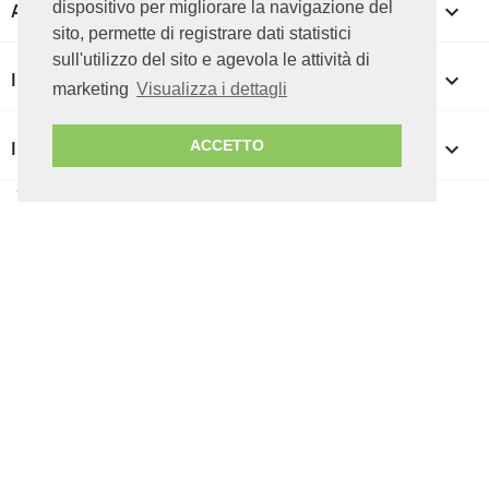
dispositivo per migliorare la navigazione del
APPROFONDIMENTI

sito, permette di registrare dati statistici
sull'utilizzo del sito e agevola le attività di
IL TUO ACCOUNT

marketing
Visualizza i dettagli
INFORMAZIONI NEGOZIO
keyboard_arrow_down
ACCETTO
© 2026 ICT CUBE srl - P.IVA 07085050727