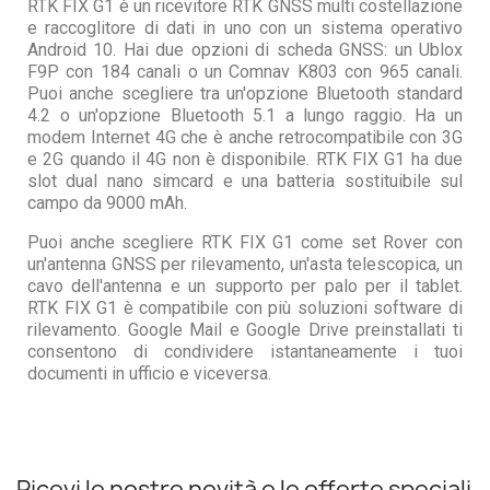
RTK FIX G1 è un ricevitore RTK GNSS multi costellazione
e raccoglitore di dati in uno con un sistema operativo
Android 10. Hai due opzioni di scheda GNSS: un Ublox
F9P con 184 canali o un Comnav K803 con 965 canali.
Puoi anche scegliere tra un'opzione Bluetooth standard
4.2 o un'opzione Bluetooth 5.1 a lungo raggio. Ha un
modem Internet 4G che è anche retrocompatibile con 3G
e 2G quando il 4G non è disponibile. RTK FIX G1 ha due
slot dual nano simcard e una batteria sostituibile sul
campo da 9000 mAh.
Puoi anche scegliere RTK FIX G1 come set Rover con
un'antenna GNSS per rilevamento, un'asta telescopica, un
cavo dell'antenna e un supporto per palo per il tablet.
RTK FIX G1 è compatibile con più soluzioni software di
rilevamento. Google Mail e Google Drive preinstallati ti
consentono di condividere istantaneamente i tuoi
documenti in ufficio e viceversa.
Ricevi le nostre novità e le offerte speciali