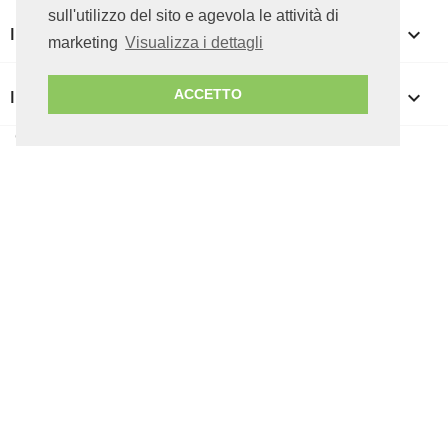
sull'utilizzo del sito e agevola le attività di
IL TUO ACCOUNT

marketing
Visualizza i dettagli
INFORMAZIONI NEGOZIO
keyboard_arrow_down
ACCETTO
© 2026 ICT CUBE srl - P.IVA 07085050727