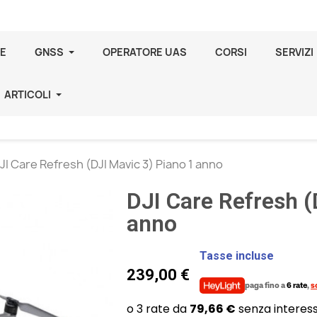
E
GNSS
OPERATORE UAS
CORSI
SERVIZI
ARTICOLI
JI Care Refresh (DJI Mavic 3) Piano 1 anno
DJI Care Refresh (
anno
Tasse incluse
239,00 €
paga fino a
6 rate
,
s