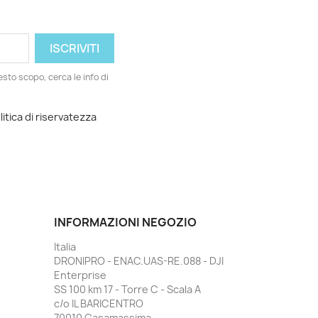
esto scopo, cerca le info di
litica di riservatezza
INFORMAZIONI NEGOZIO
Italia
DRONIPRO - ENAC.UAS-RE.088 - DJI
Enterprise
SS 100 km 17 - Torre C - Scala A
c/o IL BARICENTRO
70010 Casamassima