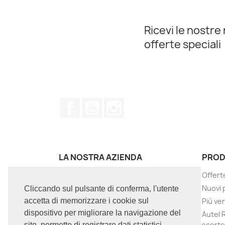
Ricevi le nostre 
offerte speciali
Facebook
YouTube
Instagram
LA NOSTRA AZIENDA
PROD
Termini e condizioni d'uso
Offert
Chi siamo
Nuovi 
Cliccando sul pulsante di conferma, l'utente
GDRP / Privacy
Più ve
accetta di memorizzare i cookie sul
dispositivo per migliorare la navigazione del
Contattaci
Autel 
scorte
sito, permette di registrare dati statistici