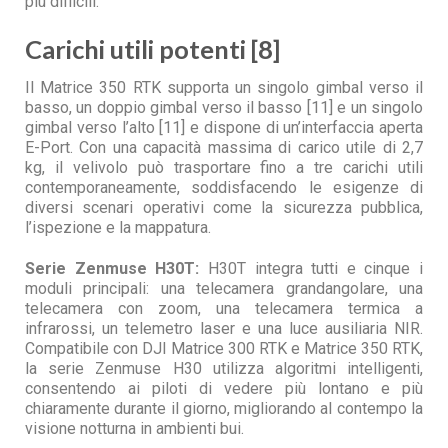
più difficili.
Carichi utili potenti [8]
Il Matrice 350 RTK supporta un singolo gimbal verso il
basso, un doppio gimbal verso il basso [11] e un singolo
gimbal verso l’alto [11] e dispone di un’interfaccia aperta
E-Port. Con una capacità massima di carico utile di 2,7
kg, il velivolo può trasportare fino a tre carichi utili
contemporaneamente, soddisfacendo le esigenze di
diversi scenari operativi come la sicurezza pubblica,
l’ispezione e la mappatura.
Serie Zenmuse H30T:
H30T integra tutti e cinque i
moduli principali: una telecamera grandangolare, una
telecamera con zoom, una telecamera termica a
infrarossi, un telemetro laser e una luce ausiliaria NIR.
Compatibile con DJI Matrice 300 RTK e Matrice 350 RTK,
la serie Zenmuse H30 utilizza algoritmi intelligenti,
consentendo ai piloti di vedere più lontano e più
chiaramente durante il giorno, migliorando al contempo la
visione notturna in ambienti bui.