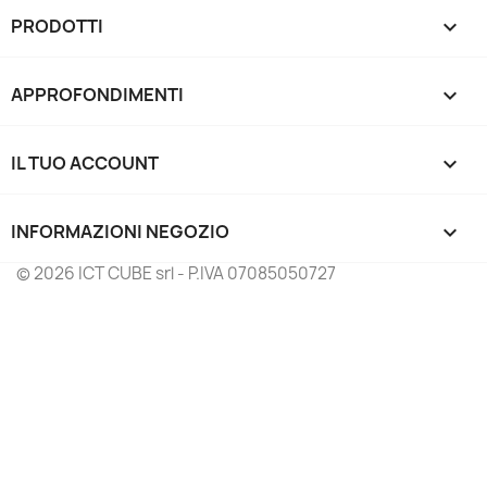
PRODOTTI

APPROFONDIMENTI

IL TUO ACCOUNT

INFORMAZIONI NEGOZIO
keyboard_arrow_down
© 2026 ICT CUBE srl - P.IVA 07085050727