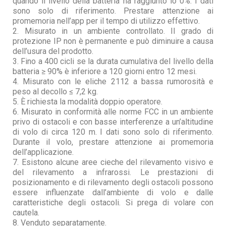
quando il livello della batteria ha raggiunto lo 0%. I dati
sono solo di riferimento. Prestare attenzione ai
promemoria nell’app per il tempo di utilizzo effettivo.
2. Misurato in un ambiente controllato. Il grado di
protezione IP non è permanente e può diminuire a causa
dell’usura del prodotto.
3. Fino a 400 cicli se la durata cumulativa del livello della
batteria ≥ 90% è inferiore a 120 giorni entro 12 mesi.
4. Misurato con le eliche 2112 a bassa rumorosità e
peso al decollo ≤ 7,2 kg.
5. È richiesta la modalità doppio operatore.
6. Misurato in conformità alle norme FCC in un ambiente
privo di ostacoli e con basse interferenze a un’altitudine
di volo di circa 120 m. I dati sono solo di riferimento.
Durante il volo, prestare attenzione ai promemoria
dell’applicazione.
7. Esistono alcune aree cieche del rilevamento visivo e
del rilevamento a infrarossi. Le prestazioni di
posizionamento e di rilevamento degli ostacoli possono
essere influenzate dall’ambiente di volo e dalle
caratteristiche degli ostacoli. Si prega di volare con
cautela.
8. Venduto separatamente.