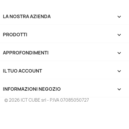
LA NOSTRA AZIENDA

PRODOTTI

APPROFONDIMENTI

IL TUO ACCOUNT

INFORMAZIONI NEGOZIO
keyboard_arrow_down
© 2026 ICT CUBE srl - P.IVA 07085050727