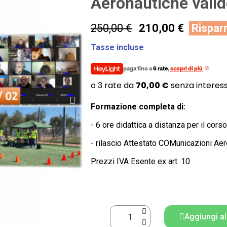
Aeronautiche vali
250,00 €
210,00 €
Rispar
Tasse incluse
paga fino a
6 rate
,
scopri di più
Formazione completa di:
- 6 ore didattica a distanza per il co
- rilascio Attestato COMunicazioni Ae
Prezzi IVA Esente ex art. 10
Aggiungi al