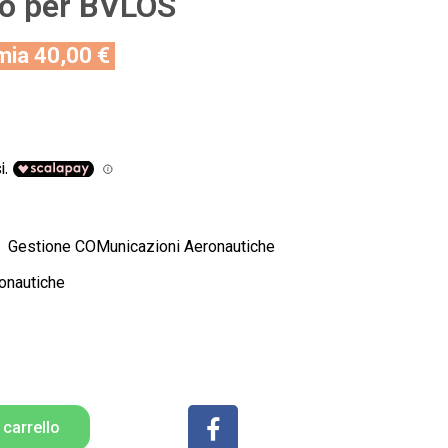
do per BVLOS
mia 40,00 €
rso Gestione COMunicazioni Aeronautiche
ronautiche
 carrello