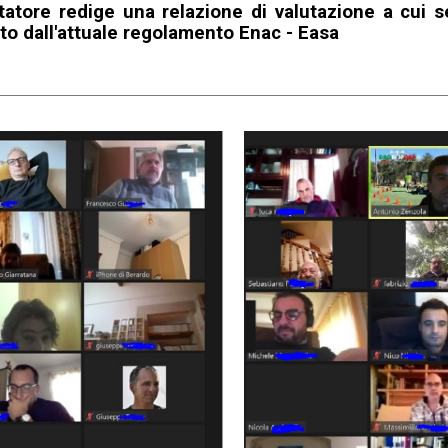
utatore redige una relazione di valutazione a cui 
sto dall'attuale regolamento Enac - Easa