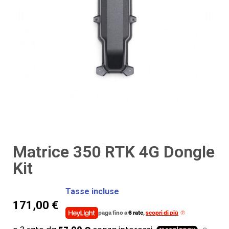
Matrice 350 RTK 4G Dongle
Kit
Tasse incluse
171,00 €
paga fino a
6 rate
,
scopri di più