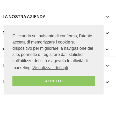
LA NOSTRA AZIENDA

PRODOTTI

Cliccando sul pulsante di conferma, l'utente
accetta di memorizzare i cookie sul
dispositivo per migliorare la navigazione del
APPROFONDIMENTI

sito, permette di registrare dati statistici
sull'utilizzo del sito e agevola le attività di
IL TUO ACCOUNT

marketing
Visualizza i dettagli
INFORMAZIONI NEGOZIO
keyboard_arrow_down
ACCETTO
© 2026 ICT CUBE srl - P.IVA 07085050727