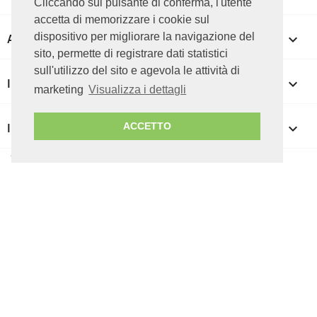
Cliccando sul pulsante di conferma, l'utente
accetta di memorizzare i cookie sul
dispositivo per migliorare la navigazione del
APPROFONDIMENTI

sito, permette di registrare dati statistici
sull'utilizzo del sito e agevola le attività di
IL TUO ACCOUNT

marketing
Visualizza i dettagli
INFORMAZIONI NEGOZIO
keyboard_arrow_down
ACCETTO
© 2026 ICT CUBE srl - P.IVA 07085050727