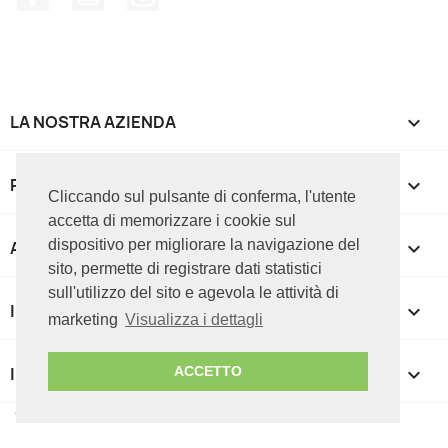
LA NOSTRA AZIENDA

PRODOTTI

Cliccando sul pulsante di conferma, l'utente
accetta di memorizzare i cookie sul
dispositivo per migliorare la navigazione del
APPROFONDIMENTI

sito, permette di registrare dati statistici
sull'utilizzo del sito e agevola le attività di
IL TUO ACCOUNT

marketing
Visualizza i dettagli
INFORMAZIONI NEGOZIO
keyboard_arrow_down
ACCETTO
© 2026 ICT CUBE srl - P.IVA 07085050727