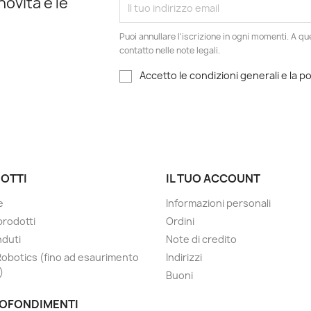
novità e le
Puoi annullare l'iscrizione in ogni momenti. A qu
contatto nelle note legali.
Accetto le condizioni generali e la po
OTTI
IL TUO ACCOUNT
e
Informazioni personali
prodotti
Ordini
nduti
Note di credito
Robotics (fino ad esaurimento
Indirizzi
)
Buoni
OFONDIMENTI