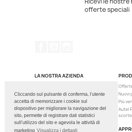
Ricevi le nostre 
offerte speciali
Facebook
YouTube
Instagram
LA NOSTRA AZIENDA
PROD
Termini e condizioni d'uso
Offert
Chi siamo
Nuovi 
Cliccando sul pulsante di conferma, l'utente
GDRP / Privacy
Più ve
accetta di memorizzare i cookie sul
dispositivo per migliorare la navigazione del
Contattaci
Autel 
scorte
sito, permette di registrare dati statistici
PERMUTE
sull'utilizzo del sito e agevola le attività di
Negozi
APPR
marketing
Visualizza i dettagli