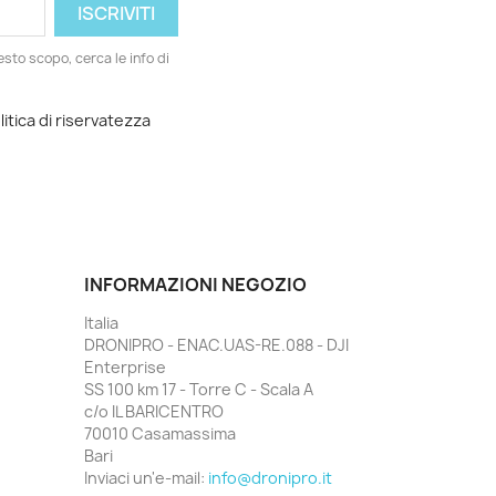
esto scopo, cerca le info di
litica di riservatezza
INFORMAZIONI NEGOZIO
Italia
DRONIPRO - ENAC.UAS-RE.088 - DJI
Enterprise
SS 100 km 17 - Torre C - Scala A
c/o IL BARICENTRO
70010 Casamassima
Bari
Inviaci un'e-mail:
info@dronipro.it