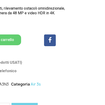
i, rilevamento ostacoli omnidirezionale,
mera da 48 MP e video HDR in 4K.
 carrello
odotti USATI)
elefonico
A3N3
Categoria
Air 3s