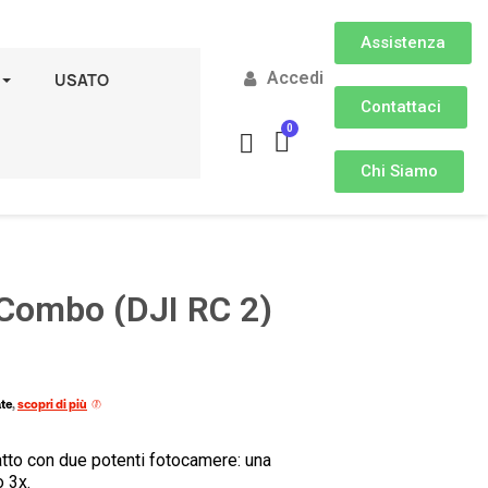
Assistenza
Accedi
USATO
Contattaci
Chi Siamo
 Combo (DJI RC 2)
ate
,
scopri di più
tto con due potenti fotocamere: una
 3x.