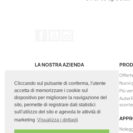
Facebook
YouTube
Instagram
LA NOSTRA AZIENDA
PROD
Termini e condizioni d'uso
Offert
Chi siamo
Nuovi 
Cliccando sul pulsante di conferma, l'utente
GDRP / Privacy
Più ve
accetta di memorizzare i cookie sul
dispositivo per migliorare la navigazione del
Contattaci
Autel 
scorte
sito, permette di registrare dati statistici
PERMUTE
sull'utilizzo del sito e agevola le attività di
Negozi
APPR
marketing
Visualizza i dettagli
Assistenza
Nolegg