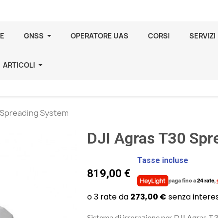
E
GNSS
OPERATORE UAS
CORSI
SERVIZI
ARTICOLI
 Spreading System
DJI Agras T30 Spr
Tasse incluse
819,00 €
paga fino a
24 rate
,
Sistema di irrorazione per DJI Agras T