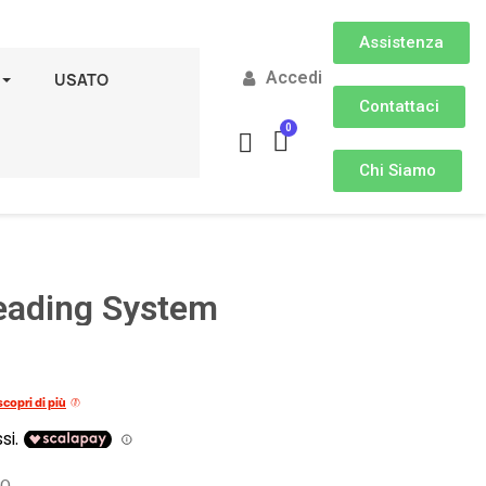
Assistenza
Accedi
USATO
Contattaci
Chi Siamo
eading System
scopri di più
30