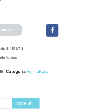
 carrello
odotti USATI)
elefonico
08
Categoria
Agriculture